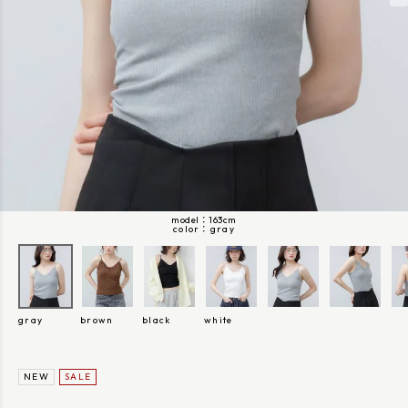
model：163cm
gray
gray
brown
black
white
NEW
SALE