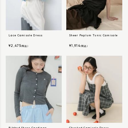
Lace Camisole Dress
Sheer Peplum Tunic Camisole
¥
2,475
¥
1,914
(税込)
(税込)
Ribbed Sheer Cardigan
Checked Camisole Dress