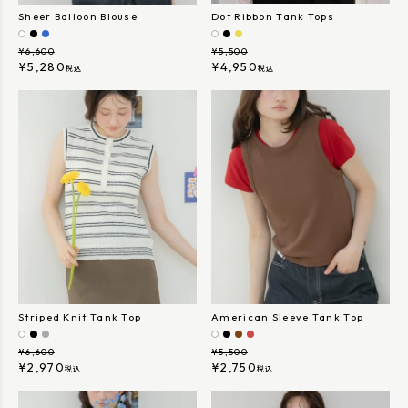
Sheer Balloon Blouse
Dot Ribbon Tank Tops
¥
6,600
¥
5,500
¥
5,280
¥
4,950
税込
税込
Striped Knit Tank Top
American Sleeve Tank Top
¥
6,600
¥
5,500
¥
2,970
¥
2,750
税込
税込