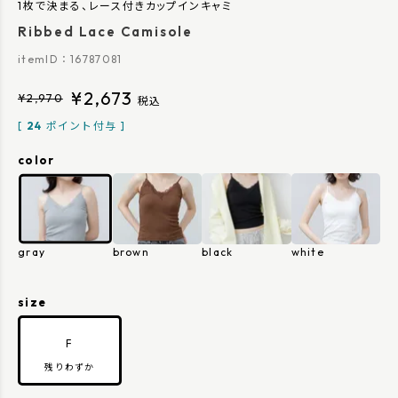
1枚で決まる、レース付きカップインキャミ
Ribbed Lace Camisole
16787081
¥
2,673
¥
2,970
税込
[
24
ポイント付与 ]
color
gray
brown
black
white
size
F
残りわずか