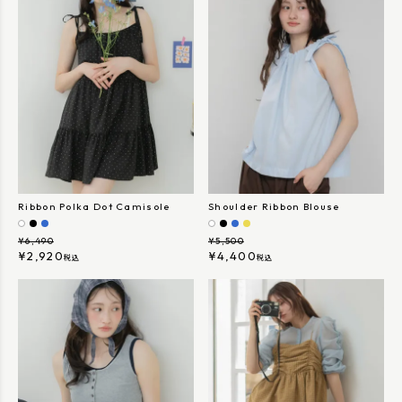
Ribbon Polka Dot Camisole
Shoulder Ribbon Blouse
¥
6,490
¥
5,500
¥
2,920
¥
4,400
税込
税込