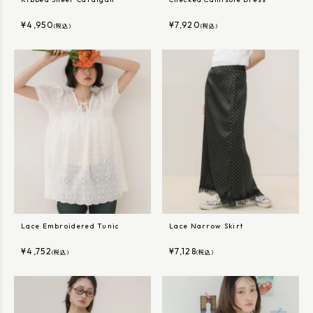
¥
4,950
¥
7,920
(税込)
(税込)
Lace Embroidered Tunic
Lace Narrow Skirt
¥
4,752
¥
7,128
(税込)
(税込)