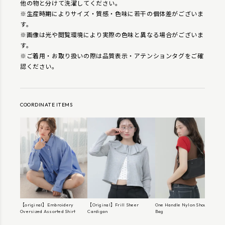
他の物と分けて洗濯してください。
※生産時期によりサイズ・質感・色味に若干の個体差がございま
す。
※画像は光や閲覧環境により実際の色味と異なる場合がございま
す。
※ご着用・お取り扱いの際は品質表示・アテンションタグをご確
認ください。
COORDINATE ITEMS
【original】Embroidery
【Original】Frill Sheer
One Handle Nylon Shoulder
Oversized Assorted Shirt
Cardigan
Bag
S