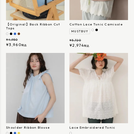
【Original】Back Ribbon Cut
Cotton Lace Tunic Camisole
Tops
MUSTBUY
¥
4,950
¥
5,720
¥
3,960
¥
2,974
税込
税込
Shoulder Ribbon Blouse
Lace Embroidered Tunic