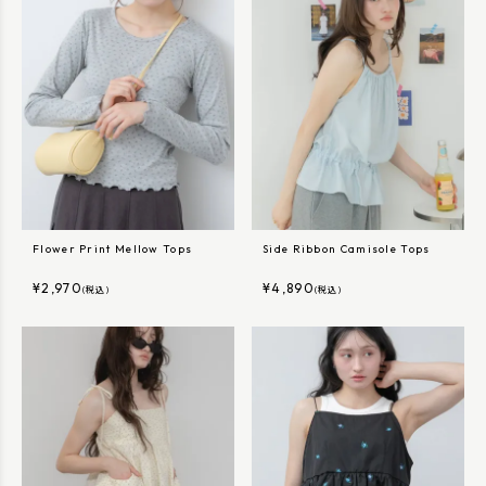
Flower Print Mellow Tops
Side Ribbon Camisole Tops
¥
2,970
¥
4,890
(税込)
(税込)