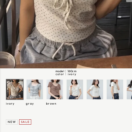
model：160cm
ivory
ivory
gray
brown
NEW
SALE