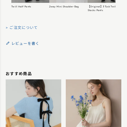
Twill Half Pants
2way Mini Shoulder Bag
【Original】3 Tuck Twill Wide
Slacks Pants
O
ご注文について
レビューを書く
おすすめ商品