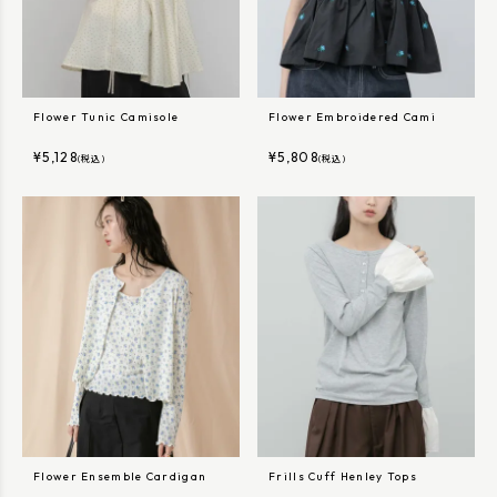
Flower Tunic Camisole
Flower Embroidered Cami
¥
5,128
¥
5,808
(税込)
(税込)
Flower Ensemble Cardigan
Frills Cuff Henley Tops