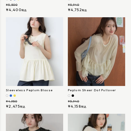
¥
5,500
¥
5,940
¥
4,400
¥
4,752
税込
税込
Sleeveless Peplum Blouse
Peplum Sheer Dot Pullover
¥
4,950
¥
5,940
¥
2,475
¥
4,158
税込
税込