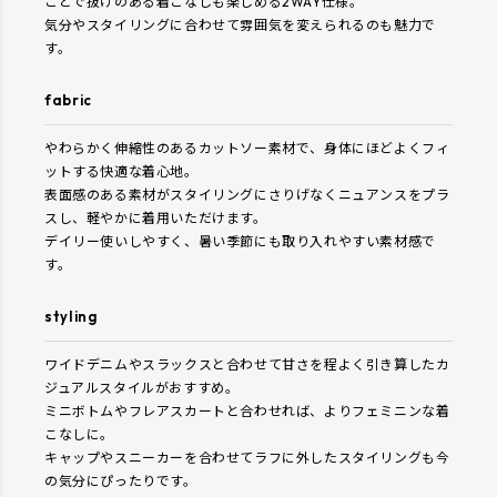
ことで抜けのある着こなしも楽しめる2WAY仕様。
気分やスタイリングに合わせて雰囲気を変えられるのも魅力で
す。
fabric
やわらかく伸縮性のあるカットソー素材で、身体にほどよくフィ
ットする快適な着心地。
表面感のある素材がスタイリングにさりげなくニュアンスをプラ
スし、軽やかに着用いただけます。
デイリー使いしやすく、暑い季節にも取り入れやすい素材感で
す。
styling
ワイドデニムやスラックスと合わせて甘さを程よく引き算したカ
ジュアルスタイルがおすすめ。
ミニボトムやフレアスカートと合わせれば、よりフェミニンな着
こなしに。
キャップやスニーカーを合わせてラフに外したスタイリングも今
の気分にぴったりです。