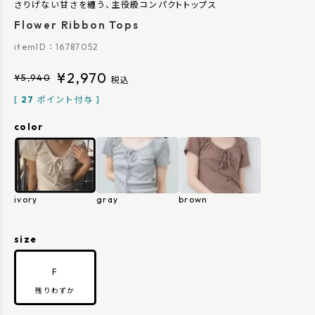
さりげない甘さを纏う、主役級コンパクトトップス
Flower Ribbon Tops
16787052
¥
2,970
¥
5,940
税込
[
27
ポイント付与 ]
color
ivory
gray
brown
size
F
残りわずか