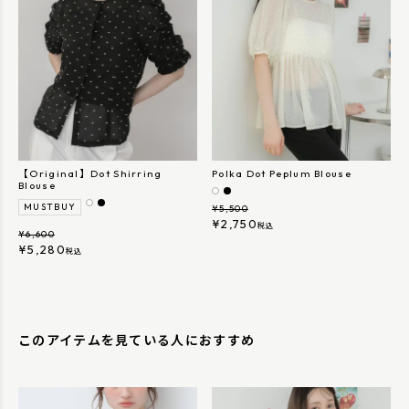
【Original】Dot Shirring
Polka Dot Peplum Blouse
Blouse
MUSTBUY
¥
5,500
¥
2,750
税込
¥
6,600
¥
5,280
税込
このアイテムを見ている人におすすめ