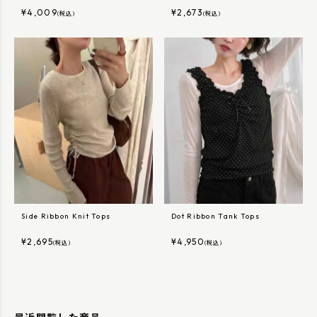
¥
4,009
¥
2,673
(税込)
(税込)
Side Ribbon Knit Tops
Dot Ribbon Tank Tops
¥
2,695
¥
4,950
(税込)
(税込)