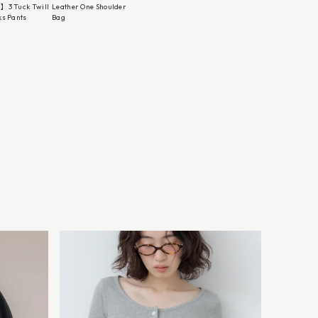
】3 Tuck Twill
Leather One Shoulder
ks Pants
Bag