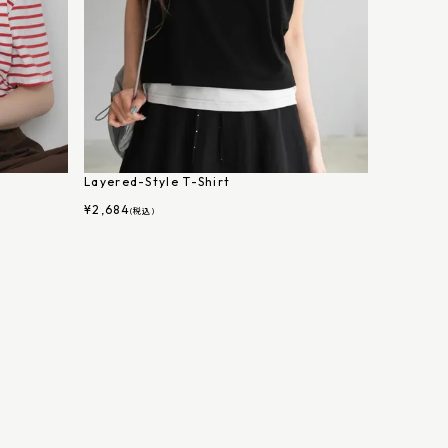
Layered-Style T-Shirt
¥
2,684
(税込)