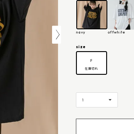
navy
offwhite
size
F
在庫切れ