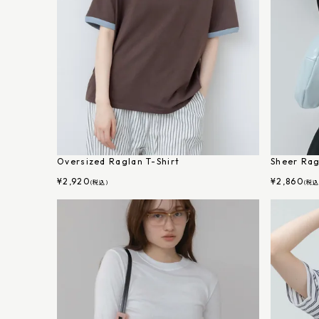
Oversized Raglan T-Shirt
Sheer Rag
¥
2,920
¥
2,860
(税込)
(税込