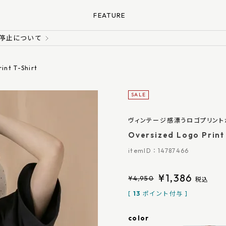
FEATURE
送停止について
int T-Shirt
SALE
ヴィンテージ感漂うロゴプリント
Oversized Logo Print
14787466
¥
1,386
¥
4,950
税込
[
13
ポイント付与 ]
color