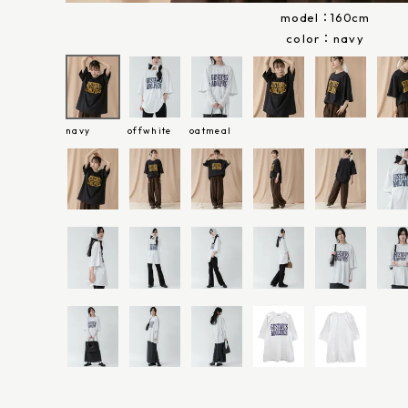
model：160cm
navy
navy
offwhite
oatmeal