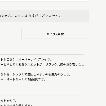
model：168cm
offwhite
いません。ただいま在庫がございません。
サイズ/素材
ントが目を引くオーバーサイズTシャツ。
ダーとゆとりのあるシルエットが、リラックス感のある着こなし
ンながら、シンプルで着回しやすいのも魅力のひとつ。
ー・オートミールの3色展開です。
ン素材を使用。
軽やかで快適な着心地です。