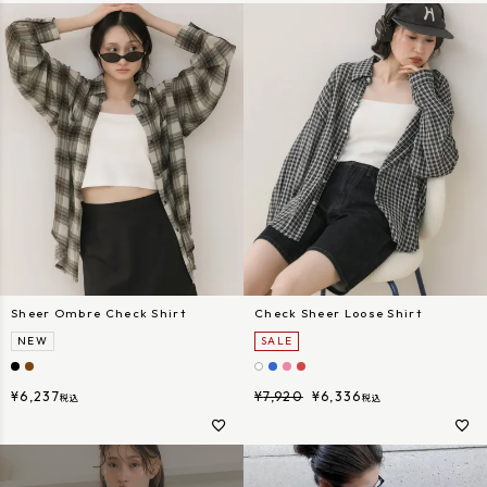
Sheer Ombre Check Shirt
Check Sheer Loose Shirt
NEW
SALE
¥
6,237
¥
7,920
¥
6,336
税込
税込