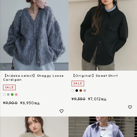
【hideka select】Shaggy Loose
【Original】Sweat Shirt
Cardigan
SALE
SALE
¥
9,350
¥
7,012
税込
¥
9,900
¥
6,930
税込