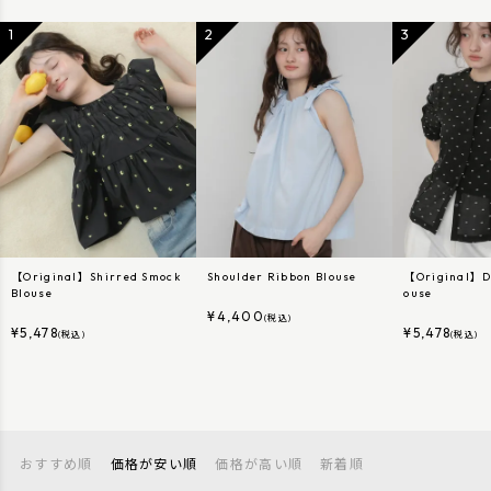
【Original】Shirred Smock
Shoulder Ribbon Blouse
【Original】Do
Blouse
ouse
¥
4,400
(税込)
¥
5,478
¥
5,478
(税込)
(税込)
おすすめ順
価格が安い順
価格が高い順
新着順