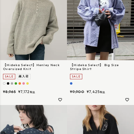
【Hideka Select】Henley Neck
【Hideka Select】 Big Size
Oversized Knit
Stripe Shirt
SALE
再入荷
SALE
¥
8,965
¥
7,172
¥
9,900
¥
7,425
税込
税込