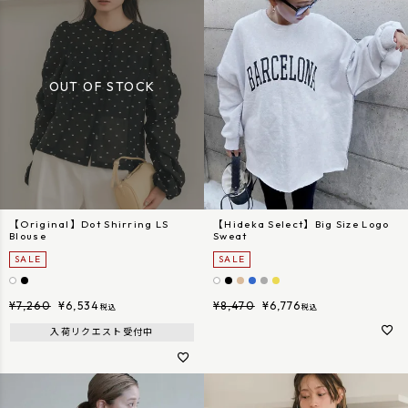
【Original】Dot Shirring LS
【Hideka Select】Big Size Logo
Blouse
Sweat
SALE
SALE
¥
7,260
¥
6,534
¥
8,470
¥
6,776
税込
税込
入荷リクエスト受付中