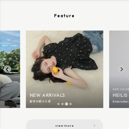
Feature
NEW COLO
NEW ARRIVALS
HEILIS
新作が続々入荷
Embroider
view more