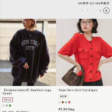
134
件中
121
-
134
件表示
1
…
3
4
【Hideka Select】NewYork logo
Tape Yarn Knit Cardigan
Sweat
NEW
SALE
¥
5,940
税込