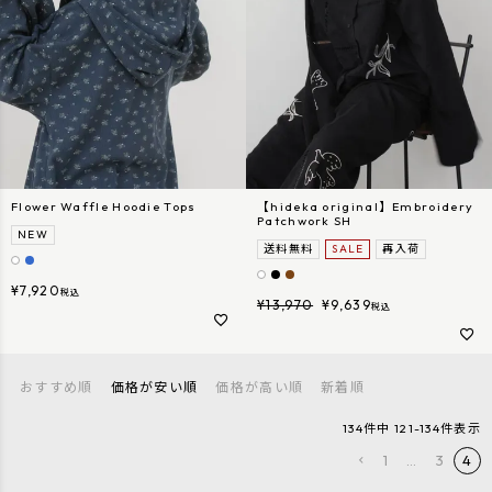
Flower Waffle Hoodie Tops
【hideka original】Embroidery
Patchwork SH
NEW
送料無料
SALE
再入荷
¥
7,920
税込
¥
13,970
¥
9,639
税込
おすすめ順
価格が安い順
価格が高い順
新着順
134
件中
121
-
134
件表示
1
…
3
4