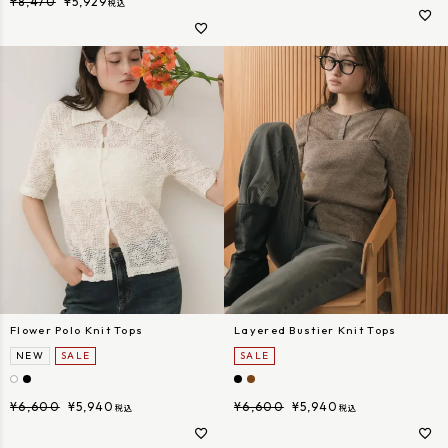
¥
8,470
¥
5,929
税込
Flower Polo Knit Tops
Layered Bustier Knit Tops
NEW
SALE
SALE
¥
6,600
¥
5,940
¥
6,600
¥
5,940
税込
税込