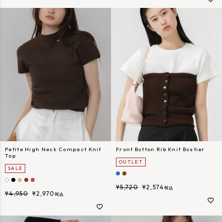
Petite High Neck Compact Knit
Front Button Rib Knit Bustier
Top
OUTLET
SALE
¥
5,720
¥
2,574
税込
¥
4,950
¥
2,970
税込