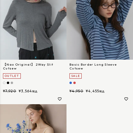
【Nao Original】 2Way Slit
Basic Border Long Sleeve
Cutsew
Cutsew
OUTLET
SALE
¥
7,920
¥
3,564
¥
4,950
¥
4,455
税込
税込