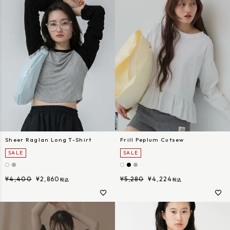
Sheer Raglan Long T-Shirt
Frill Peplum Cutsew
SALE
SALE
¥
4,400
¥
2,860
¥
5,280
¥
4,224
税込
税込