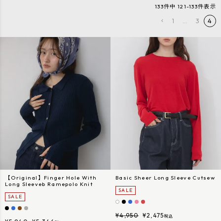
133
件中
121
-
133
件表示
1
…
3
4
【Original】Finger Hole With
Basic Sheer Long Sleeve Cutsew
Long Sleeveb Ramepolo Knit
SALE
SALE
¥
4,950
¥
2,475
税込