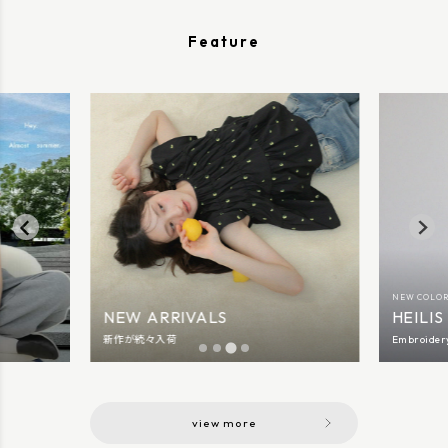
Feature
NEW COLO
NEW ARRIVALS
HEILIS
新作が続々入荷
Embroider
view more