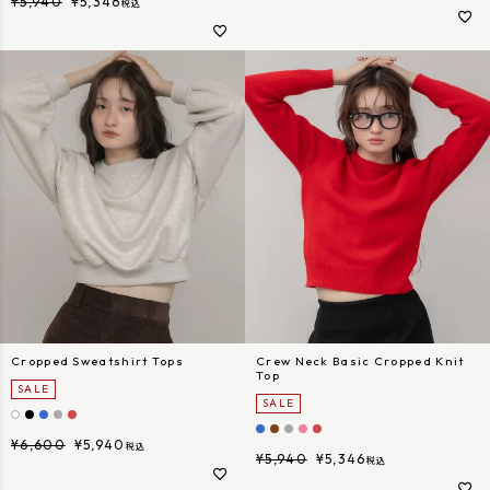
¥
5,940
¥
5,346
税込
Cropped Sweatshirt Tops
Crew Neck Basic Cropped Knit
Top
SALE
SALE
¥
6,600
¥
5,940
税込
¥
5,940
¥
5,346
税込