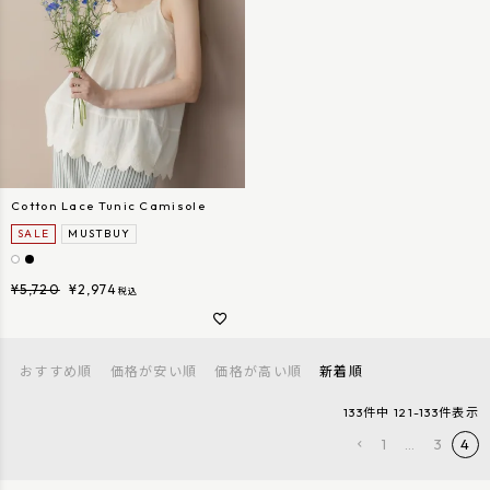
Cotton Lace Tunic Camisole
SALE
MUSTBUY
¥
5,720
¥
2,974
税込
おすすめ順
価格が安い順
価格が高い順
新着順
133
件中
121
-
133
件表示
1
…
3
4