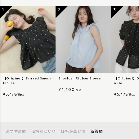
【Original】Shirred Smock
Shoulder Ribbon Blouse
【Original】Do
Blouse
ouse
¥
4,400
(税込)
¥
5,478
¥
5,478
(税込)
(税込)
おすすめ順
価格が安い順
価格が高い順
新着順